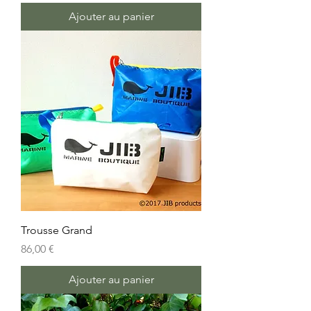
Ajouter au panier
Trousse Grand
Prix
86,00 €
Ajouter au panier