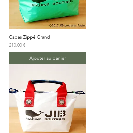
Cabas Zippé Grand
Prix
210,00 €
Ajouter au panier