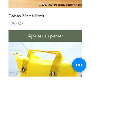
Cabas Zippé Petit
Prix
129,00 €
Ajouter au panier
Cabas Zippé Moyen