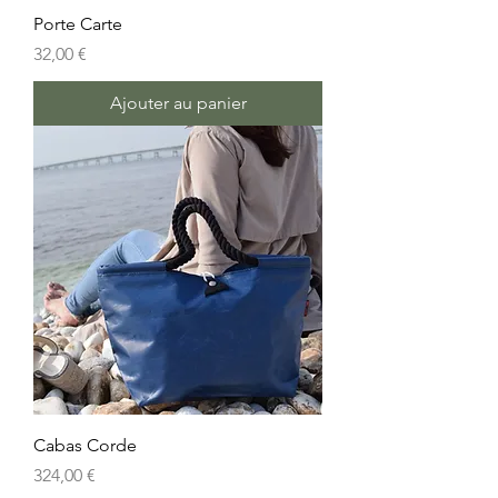
Porte Carte
Prix
32,00 €
Ajouter au panier
Cabas Corde
Prix
324,00 €