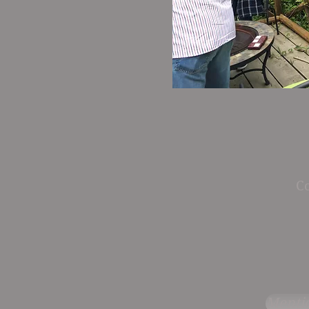
C
Mentio